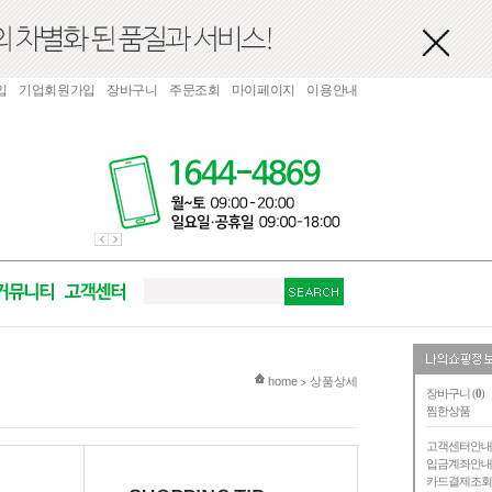
입
기업회원가입
장바구니
주문조회
마이페이지
이용안내
현재 위치
home
상품상세
>
장바구니 (
0
)
찜한상품
고객센터안
입금계좌안
카드결제조