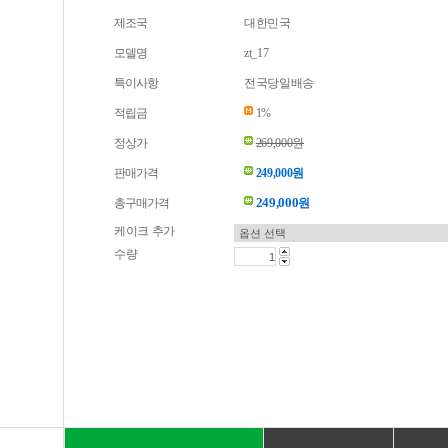
제조국
대한민국
모델명
zt_17
특이사항
전국당일배송
적립금
1%
정상가
269,000원
판매가격
249,000원
249,000
총구매가격
원
케이크 추가
수량