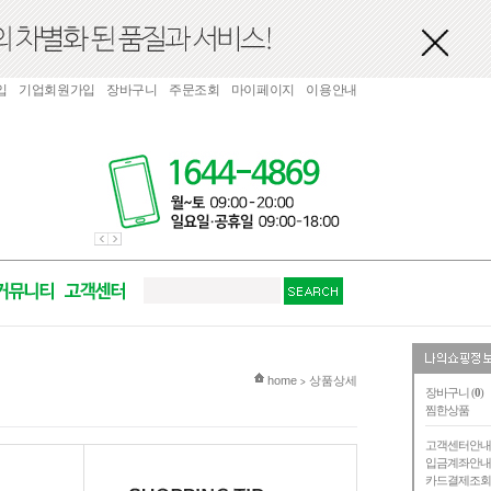
입
기업회원가입
장바구니
주문조회
마이페이지
이용안내
현재 위치
home
상품상세
>
장바구니 (
0
)
찜한상품
고객센터안
입금계좌안
카드결제조