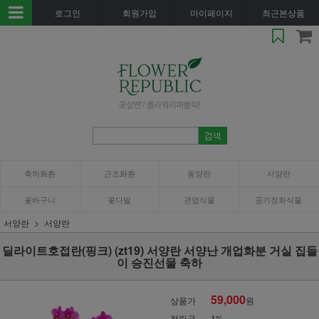
로그인
회원가입
마이페이지
최근본상품
축하화환
근조화환
동양란
서양란
꽃바구니
꽃다발
관엽식물
공기정화식물
서양란
서양란
딜라이트호접란(핑크) (zt19) 서양란 서양난 개업화분 거실 집들
이 승진선물 축하
59,000
상품가
원
적립금
1%