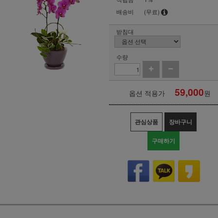
배송비
(무료)
받침대
수량
59,000
옵션 적용가
원
관심상품
장바구니
구매하기