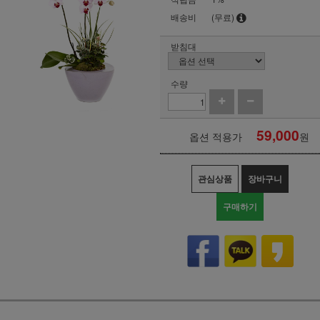
배송비
(무료)
받침대
수량
59,000
옵션 적용가
원
관심상품
장바구니
구매하기