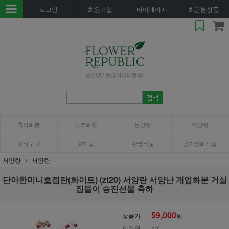
로그인
회원가입
마이페이지
최근본상품
축하화환
근조화환
동양란
서양란
꽃바구니
꽃다발
관엽식물
공기정화식물
서양란
서양란
단아한미니호접란(화이트) (zt20) 서양란 서양난 개업화분 거실
집들이 승진선물 축하
59,000
상품가
원
적립금
1%