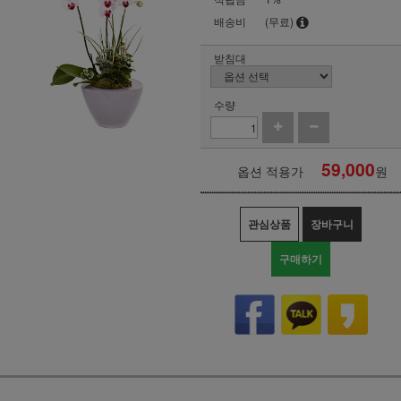
배송비
(무료)
받침대
수량
59,000
옵션 적용가
원
관심상품
장바구니
구매하기