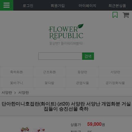
로그인
회원가입
마이페이지
최근본상품
축하화환
근조화환
동양란
서양란
꽃바구니
꽃다발
관엽식물
공기정화식물
서양란
서양란
단아한미니호접란(화이트) (zt20) 서양란 서양난 개업화분 거실
집들이 승진선물 축하
59,000
상품가
원
적립금
1%