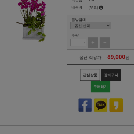
배송비
(무료)
물받침대
수량
89,000
옵션 적용가
원
관심상품
장바구니
구매하기