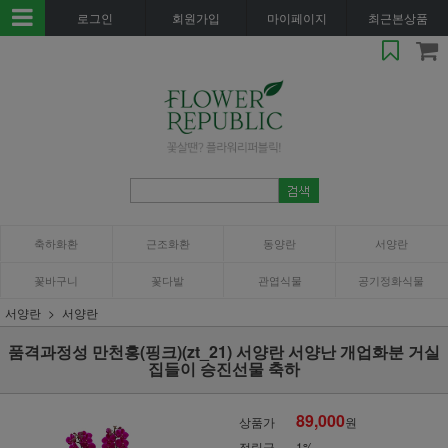
로그인
회원가입
마이페이지
최근본상품
축하화환
근조화환
동양란
서양란
꽃바구니
꽃다발
관엽식물
공기정화식물
서양란
서양란
품격과정성 만천홍(핑크)(zt_21) 서양란 서양난 개업화분 거실
집들이 승진선물 축하
89,000
상품가
원
적립금
1%