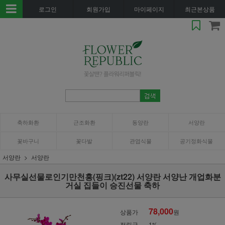
로그인
회원가입
마이페이지
최근본상품
축하화환
근조화환
동양란
서양란
꽃바구니
꽃다발
관엽식물
공기정화식물
서양란
서양란
사무실선물로인기만천홍(핑크)(zt22) 서양란 서양난 개업화분
거실 집들이 승진선물 축하
78,000
상품가
원
적립금
1%