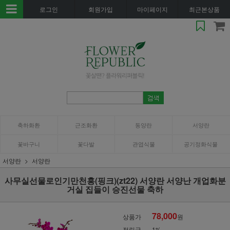
로그인
회원가입
마이페이지
최근본상품
축하화환
근조화환
동양란
서양란
꽃바구니
꽃다발
관엽식물
공기정화식물
서양란
서양란
사무실선물로인기만천홍(핑크)(zt22) 서양란 서양난 개업화분
거실 집들이 승진선물 축하
78,000
상품가
원
적립금
1%