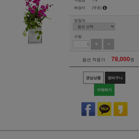
배송비
(무료)
받침대
수량
78,000
옵션 적용가
원
관심상품
장바구니
구매하기