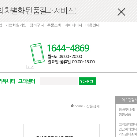
입
기업회원가입
장바구니
주문조회
마이페이지
이용안내
현재 위치
home
상품상세
>
장바구니 (
0
)
찜한상품
고객센터안
입금계좌안
카드결제조