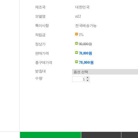
제조국
대한민국
모델명
zt22
특이사항
전국배송가능
적립금
1%
정상가
90,000원
판매가격
78,000원
78,000
총구매가격
원
받침대
수량