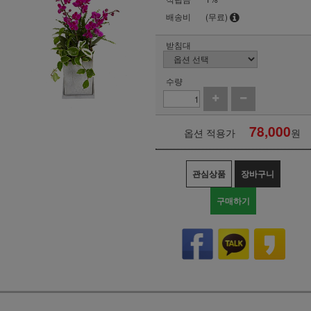
배송비
(무료)
받침대
수량
78,000
옵션 적용가
원
관심상품
장바구니
구매하기