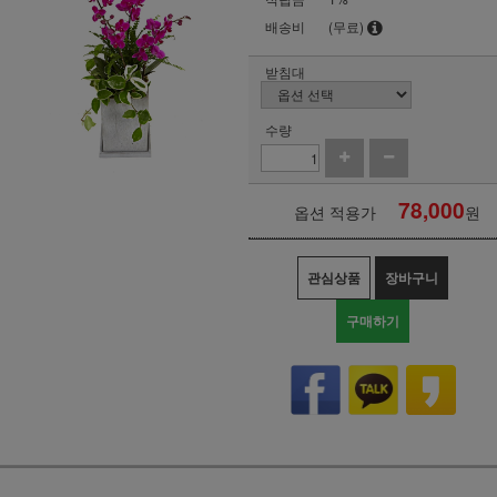
배송비
(무료)
받침대
수량
78,000
옵션 적용가
원
관심상품
장바구니
구매하기