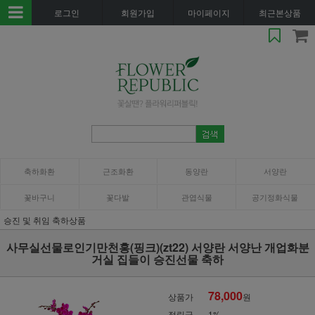
로그인
회원가입
마이페이지
최근본상품
축하화환
근조화환
동양란
서양란
꽃바구니
꽃다발
관엽식물
공기정화식물
승진 및 취임 축하상품
사무실선물로인기만천홍(핑크)(zt22) 서양란 서양난 개업화분
거실 집들이 승진선물 축하
78,000
상품가
원
적립금
1%