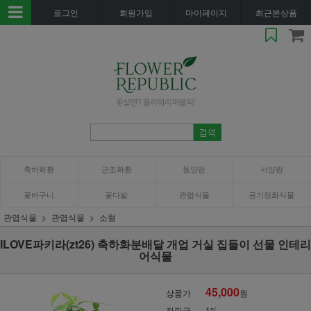
로그인
회원가입
마이페이지
최근본상품
축하화환
근조화환
동양란
서양란
꽃바구니
꽃다발
관엽식물
공기정화식물
관엽식물
관엽식물
소형
ILOVE파키라(zt26) 축하화분배달 개업 거실 집들이 선물 인테리
어식물
45,000
상품가
원
적립금
1%