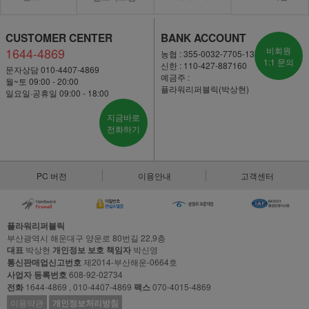
CUSTOMER CENTER
BANK ACCOUNT
1644-4869
비회원
농협 : 355-0032-7705-13
1:1 문의
신한 : 110-427-887160
문자상담 010-4407-4869
예금주 :
월~토 09:00 - 20:00
플라워리퍼블릭(박상현)
일요일·공휴일 09:00 - 18:00
지금바로
전화하기
PC 버전
이용안내
고객센터
플라워리퍼블릭
부산광역시 해운대구 양운로 80번길 22,9층
대표
박상현
개인정보 보호 책임자
박신영
통신판매업신고번호
제2014-부산해운-0664호
사업자 등록번호
608-92-02734
전화
1644-4869 , 010-4407-4869
팩스
070-4015-4869
이용약관
개인정보처리방침