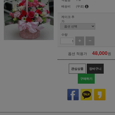
배송비
(무료)
케이크 추
가
수량
48,000
옵션 적용가
원
관심상품
장바구니
구매하기