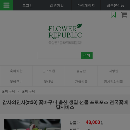
로그인
회원가입
마이페이지
최근본상품
축하화환
근조화환
동양란
서양란
꽃바구니
꽃다발
관엽식물
공기정화식물
꽃바구니
꽃바구니
감사의인사(zt28) 꽃바구니 출산 생일 선물 프로포즈 전국꽃배
달서비스
48,000
상품가
원
적립금
1%