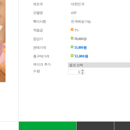
제조국
대한민국
모델명
zt30
특이사항
전국배송가능
적립금
1%
정상가
70,000원
판매가격
53,000원
53,000
총구매가격
원
케이크 추가
수량