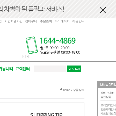
입
기업회원가입
장바구니
주문조회
마이페이지
이용안내
현재 위치
home
상품상세
>
장바구니 (
0
)
찜한상품
고객센터안
입금계좌안
카드결제조