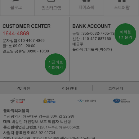
CUSTOMER CENTER
BANK ACCOUNT
1644-4869
비회원
농협 : 355-0032-7705-13
1:1 문의
신한 : 110-427-887160
문자상담 010-4407-4869
예금주 :
월~토 09:00 - 20:00
플라워리퍼블릭(박상현)
일요일·공휴일 09:00 - 18:00
지금바로
전화하기
PC 버전
이용안내
고객센터
플라워리퍼블릭
부산광역시 해운대구 양운로 80번길 22,9층
대표
박상현
개인정보 보호 책임자
박신영
통신판매업신고번호
제2014-부산해운-0664호
사업자 등록번호
608-92-02734
전화
1644-4869 , 010-4407-4869
팩스
070-4015-4869