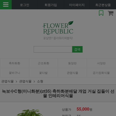
로그인
회원가입
마이페이지
최근본상품
축하화환
근조화환
동양란
서양란
꽃바구니
꽃다발
관엽식물
공기정화식물
관엽식물
관엽식물
소형
녹보수C형(미니화분)(zt35) 축하화분배달 개업 거실 집들이 선
물 인테리어식물
55,000
상품가
원
적립금
1%