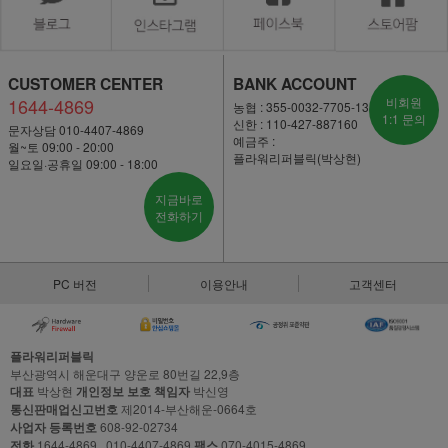
CUSTOMER CENTER
BANK ACCOUNT
1644-4869
비회원
농협 : 355-0032-7705-13
1:1 문의
신한 : 110-427-887160
문자상담 010-4407-4869
예금주 :
월~토 09:00 - 20:00
플라워리퍼블릭(박상현)
일요일·공휴일 09:00 - 18:00
지금바로
전화하기
PC 버전
이용안내
고객센터
플라워리퍼블릭
부산광역시 해운대구 양운로 80번길 22,9층
대표
박상현
개인정보 보호 책임자
박신영
통신판매업신고번호
제2014-부산해운-0664호
사업자 등록번호
608-92-02734
전화
1644-4869 , 010-4407-4869
팩스
070-4015-4869