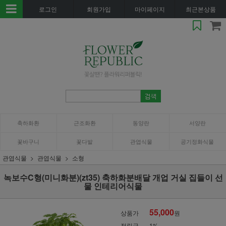
로그인
회원가입
마이페이지
최근본상품
축하화환
근조화환
동양란
서양란
꽃바구니
꽃다발
관엽식물
공기정화식물
관엽식물
관엽식물
소형
녹보수C형(미니화분)(zt35) 축하화분배달 개업 거실 집들이 선
물 인테리어식물
55,000
상품가
원
적립금
1%