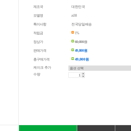
제조국
대한민국
모델명
zt38
특이사항
전국당일배송
적립금
1%
정상가
60,000원
판매가격
49,000원
49,000
총구매가격
원
케이크 추가
수량