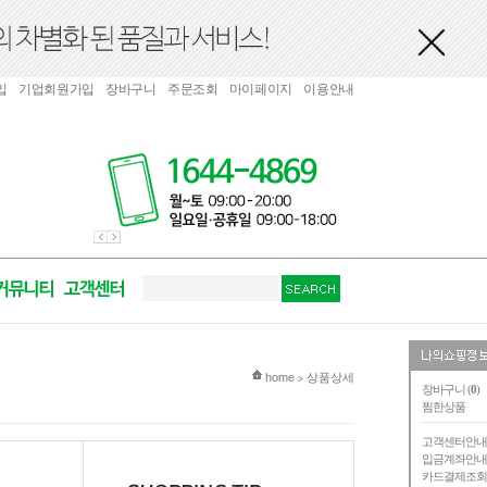
입
기업회원가입
장바구니
주문조회
마이페이지
이용안내
현재 위치
home
상품상세
>
장바구니 (
0
)
찜한상품
고객센터안
입금계좌안
카드결제조