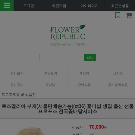
로그인
회원가입
마이페이지
최근본상품
축하화환
근조화환
동양란
서양란
꽃바구니
꽃다발
관엽식물
공기정화식물
프로포즈용 꽃 상품전
로즈멜리아 부케(서울만배송가능)(zt36) 꽃다발 생일 출산 선물
프로포즈 전국꽃배달서비스
70,000
상품가
원
적립금
1%