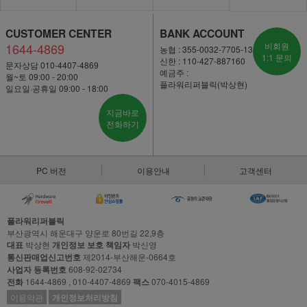
CUSTOMER CENTER
BANK ACCOUNT
1644-4869
비회원
농협 : 355-0032-7705-13
1:1 문의
신한 : 110-427-887160
문자상담 010-4407-4869
예금주 :
월~토 09:00 - 20:00
플라워리퍼블릭(박상현)
일요일·공휴일 09:00 - 18:00
지금바로
전화하기
PC 버전
이용안내
고객센터
플라워리퍼블릭
부산광역시 해운대구 양운로 80번길 22,9층
대표
박상현
개인정보 보호 책임자
박신영
통신판매업신고번호
제2014-부산해운-0664호
사업자 등록번호
608-92-02734
전화
1644-4869 , 010-4407-4869
팩스
070-4015-4869
이용약관
개인정보처리방침