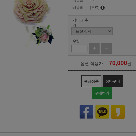
배송비
(무료)
케이크 추
가
수량
70,000
옵션 적용가
원
관심상품
장바구니
구매하기