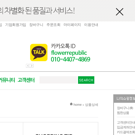
입
기업회원가입
장바구니
주문조회
마이페이지
이용안내
현재 위치
home
상품상세
>
장바구니 (
0
)
찜한상품
고객센터안
입금계좌안
카드결제조