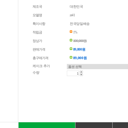
제조국
대한민국
모델명
zt41
특이사항
전국당일배송
적립금
1%
정상가
100,000원
판매가격
89,000원
89,000
총구매가격
원
케이크 추가
수량