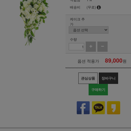
배송비
(무료)
케이크 추
가
수량
89,000
옵션 적용가
원
관심상품
장바구니
구매하기