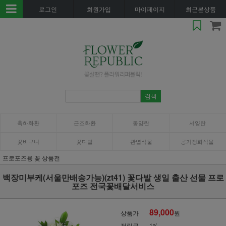
로그인
회원가입
마이페이지
최근본상품
축하화환
근조화환
동양란
서양란
꽃바구니
꽃다발
관엽식물
공기정화식물
프로포즈용 꽃 상품전
백장미부케(서울만배송가능)(zt41) 꽃다발 생일 출산 선물 프로
포즈 전국꽃배달서비스
89,000
상품가
원
적립금
1%