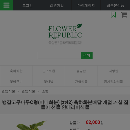
로그인
회원가입
마이페이지
최근본상품
축하화환
근조화환
동양란
서양란
꽃바구니
꽃다발
관엽식물
공기정화식물
관엽식물
관엽식물
소형
뱅갈고무나무C형(미니화분) (zt42) 축하화분배달 개업 거실 집
들이 선물 인테리어식물
62,000
상품가
원
적립금
1%