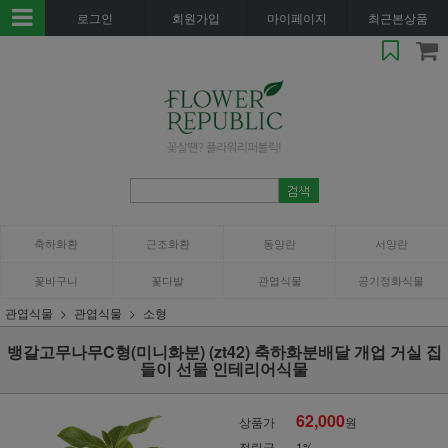
로그인
회원가입
마이페이지
최근본상품
축하화환
근조화환
동양란
서양란
꽃바구니
꽃다발
관엽식물
공기정화식물
관엽식물
관엽식물
소형
뱅갈고무나무C형(미니화분) (zt42) 축하화분배달 개업 거실 집
들이 선물 인테리어식물
62,000
상품가
원
적립금
1%