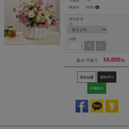
배송비
(무료)
케이크 추
가
수량
58,000
옵션 적용가
원
관심상품
장바구니
구매하기