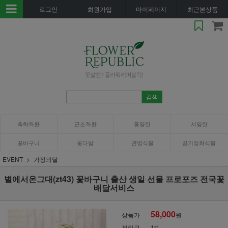
로그인
회원가입
마이페이지
최근본상품
축하화환
근조화환
동양란
서양란
꽃바구니
꽃다발
관엽식물
공기정화식물
EVENT
가정의달
별에서온그대(zt43) 꽃바구니 출산 생일 선물 프로포즈 전국꽃
배달서비스
58,000
상품가
원
적립금
1%