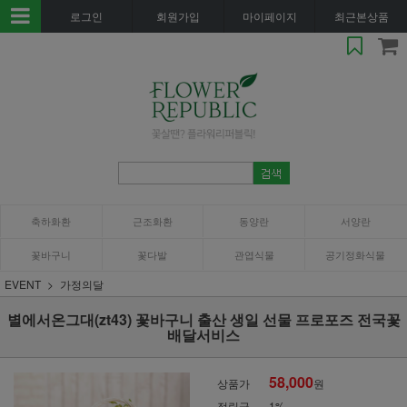
로그인
회원가입
마이페이지
최근본상품
축하화환
근조화환
동양란
서양란
꽃바구니
꽃다발
관엽식물
공기정화식물
EVENT
가정의달
별에서온그대(zt43) 꽃바구니 출산 생일 선물 프로포즈 전국꽃
배달서비스
58,000
상품가
원
적립금
1%