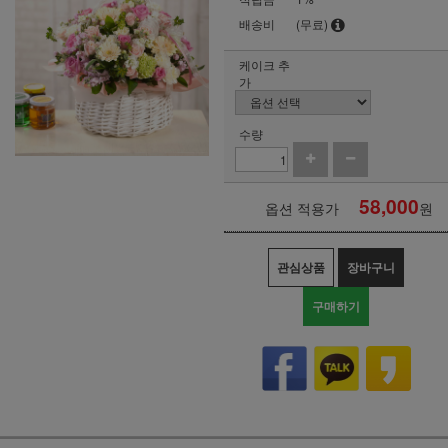
배송비
(무료)
케이크 추
가
수량
58,000
옵션 적용가
원
관심상품
장바구니
구매하기