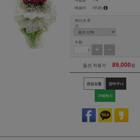
배송비
(무료)
케이크 추
가
수량
89,000
옵션 적용가
원
관심상품
장바구니
구매하기