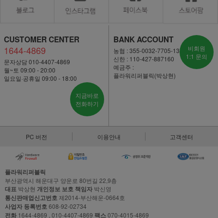
CUSTOMER CENTER
BANK ACCOUNT
1644-4869
비회원
농협 : 355-0032-7705-13
1:1 문의
신한 : 110-427-887160
문자상담 010-4407-4869
예금주 :
월~토 09:00 - 20:00
플라워리퍼블릭(박상현)
일요일·공휴일 09:00 - 18:00
지금바로
전화하기
PC 버전
이용안내
고객센터
플라워리퍼블릭
부산광역시 해운대구 양운로 80번길 22,9층
대표
박상현
개인정보 보호 책임자
박신영
통신판매업신고번호
제2014-부산해운-0664호
사업자 등록번호
608-92-02734
전화
1644-4869 , 010-4407-4869
팩스
070-4015-4869