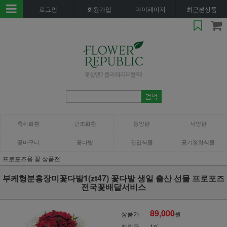
로그인
회원가입
마이페이지
최근본상품
축하화환
근조화환
동양란
서양란
꽃바구니
꽃다발
관엽식물
공기정화식물
프로포즈용 꽃 상품전
부케형분홍장미꽃다발1(zt47) 꽃다발 생일 출산 선물 프로포즈
전국꽃배달서비스
89,000
상품가
원
적립금
1%