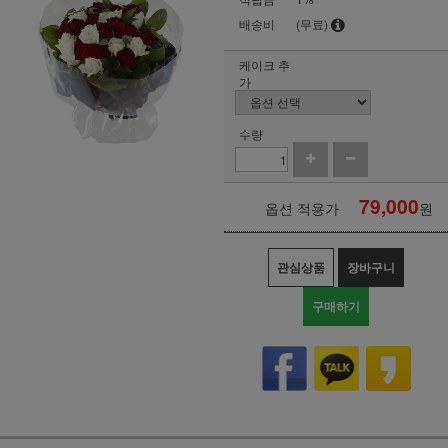
배송비
(무료)
케이크 추
가
수량
79,000
옵션 적용가
원
관심상품
장바구니
구매하기