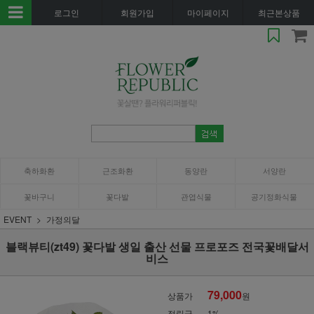
로그인
회원가입
마이페이지
최근본상품
축하화환
근조화환
동양란
서양란
꽃바구니
꽃다발
관엽식물
공기정화식물
EVENT
가정의달
블랙뷰티(zt49) 꽃다발 생일 출산 선물 프로포즈 전국꽃배달서
비스
79,000
상품가
원
적립금
1%