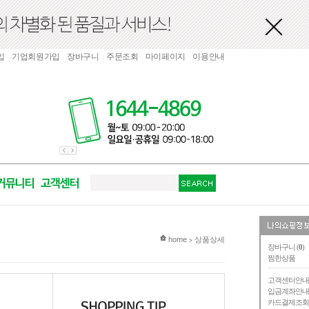
입
기업회원가입
장바구니
주문조회
마이페이지
이용안내
현재 위치
home
상품상세
>
장바구니 (
0
)
찜한상품
고객센터안
입금계좌안
카드결제조