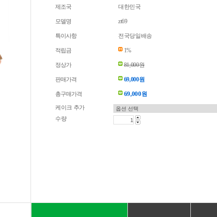
제조국
대한민국
모델명
zt69
특이사항
전국당일배송
적립금
1%
정상가
81,000원
판매가격
69,000원
69,000
총구매가격
원
케이크 추가
수량