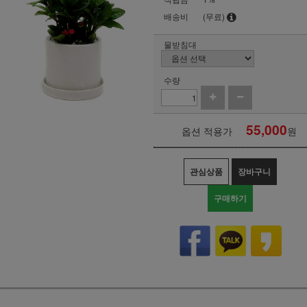
배송비
(무료)
물받침대
수량
55,000
옵션 적용가
원
관심상품
장바구니
구매하기