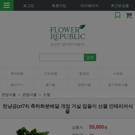
로그인
회원가입
마이페이지
최근본상품
축하화환
근조화환
동양란
서양란
꽃바구니
꽃다발
관엽식물
공기정화식물
관엽식물
관엽식물
소형
천냥금(zt74) 축하화분배달 개업 거실 집들이 선물 인테리어식
물
55,000
상품가
원
적립금
1%