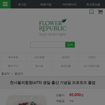
로그인
회원가입
마이페이지
최근본상품
축하화환
근조화환
동양란
서양란
꽃바구니
꽃다발
관엽식물
공기정화식물
꽃상자
꽃상자
천사들의합창(zt75) 생일 출산 기념일 프로포즈 졸업
85,000
상품가
원
적립금
1%