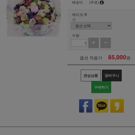
배송비
(무료)
케이크 추
가
수량
85,000
옵션 적용가
원
관심상품
장바구니
구매하기