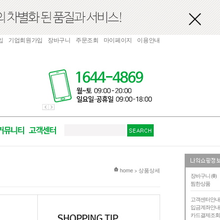
입
기업회원가입
장바구니
주문조회
마이페이지
이용안내
현재 위치
home
상품상세
>
장바구니 (
0
)
찜한상품
고객센터안
입금계좌안
카드결제조