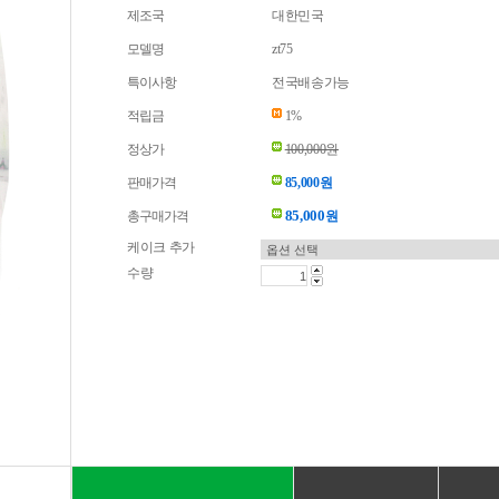
제조국
대한민국
모델명
zt75
특이사항
전국배송가능
적립금
1%
정상가
100,000원
판매가격
85,000원
85,000
총구매가격
원
케이크 추가
수량