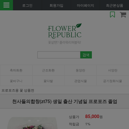
로그인
회원가입
마이페이지
최근본상품
축하화환
근조화환
동양란
서양란
꽃바구니
꽃다발
관엽식물
공기정화식물
프로포즈용 꽃 상품전
천사들의합창(zt75) 생일 출산 기념일 프로포즈 졸업
85,000
상품가
원
적립금
1%