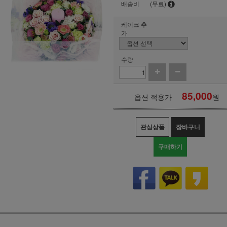
배송비
(무료)
케이크 추
가
수량
85,000
옵션 적용가
원
관심상품
장바구니
구매하기