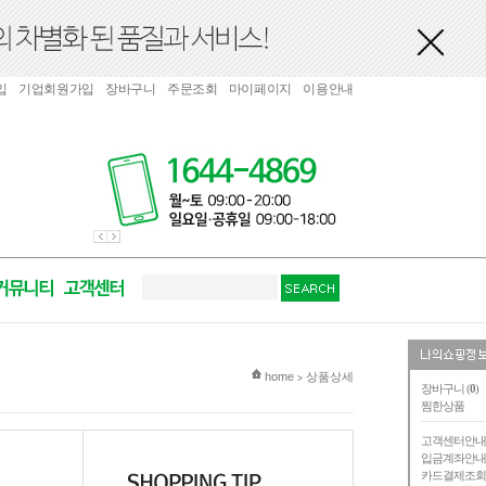
입
기업회원가입
장바구니
주문조회
마이페이지
이용안내
현재 위치
home
상품상세
>
장바구니 (
0
)
찜한상품
고객센터안
입금계좌안
카드결제조