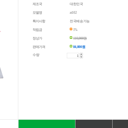
제조국
대한민국
모델명
zt102
특이사항
전국배송가능
적립금
1%
정상가
110,000원
판매가격
84,000
원
수량