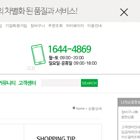
입
기업회원가입
장바구니
주문조회
마이페이지
이용안내
현재 위치
home
상품상세
>
장바구니 (
0
)
찜한상품
고객센터안
입금계좌안
카드결제조