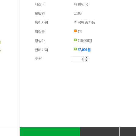
제조국
대한민국
모델명
zt103
특이사항
전국배송가능
적립금
1%
정상가
110,000원
판매가격
87,000
원
수량