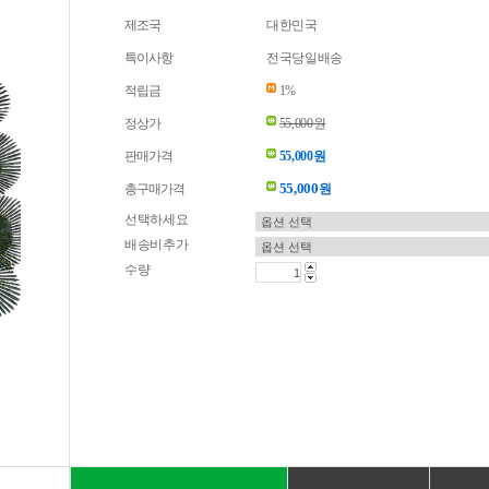
제조국
대한민국
특이사항
전국당일배송
적립금
1%
정상가
55,000원
판매가격
55,000원
55,000
총구매가격
원
선택하세요
배송비추가
수량