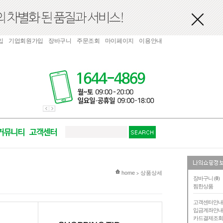
입
기업회원가입
장바구니
주문조회
마이페이지
이용안내
현재 위치
home
상품상세
>
장바구니 (
0
)
찜한상품
고객센터안
입금계좌안
카드결제조