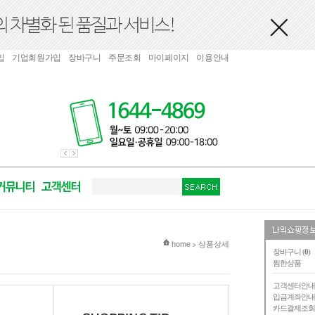
입
기업회원가입
장바구니
주문조회
마이페이지
이용안내
현재 위치
home
상품상세
>
장바구니 (
0
)
찜한상품
고객센터안
입금계좌안
카드결제조