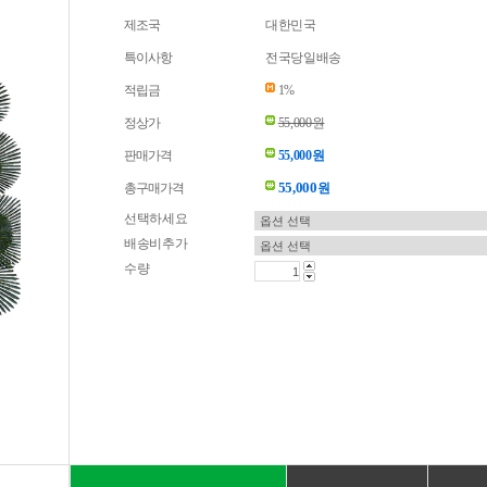
제조국
대한민국
특이사항
전국당일배송
적립금
1%
정상가
55,000원
판매가격
55,000원
55,000
총구매가격
원
선택하세요
배송비추가
수량