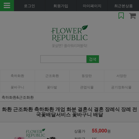
로그인
회원가입
마이페이지
최근본상품
축하화환
근조화환
동양란
서양란
꽃바구니
꽃다발
관엽식물
공기정화식물
축하화환&근조화환
화환 근조화환 축하화환 개업 화분 결혼식 결혼 장례식 장례 전
국꽃배달서비스 꽃바구니 배달
55,000
상품가
원
적립금
1%