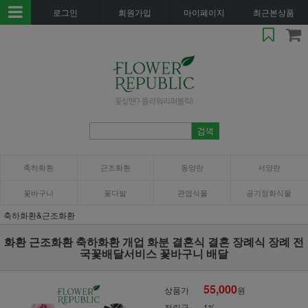
로그인
회원가입
마이페이지
최근본상품
축하화환
근조화환
동양란
서양란
꽃바구니
꽃다발
관엽식물
공기정화식물
축하화환&근조화환
화환 근조화환 축하화환 개업 화분 결혼식 결혼 장례식 장례 전
국꽃배달서비스 꽃바구니 배달
55,000
상품가
원
적립금
1%