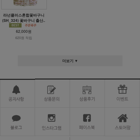
라넌큘러스혼합꽃바구니
(SH_324) 꽃바구니 출산..
62,000원
620원 적립
더보기 ▼