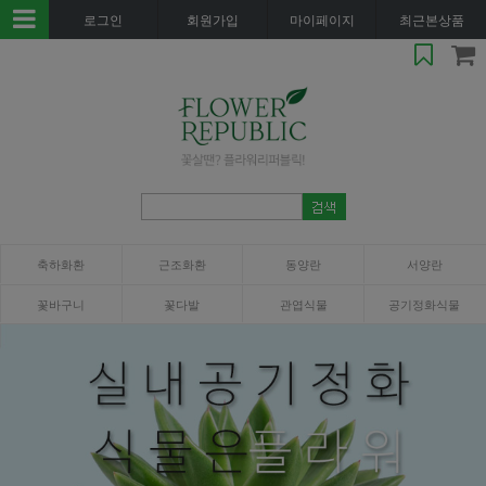
로그인
회원가입
마이페이지
최근본상품
축하화환
근조화환
동양란
서양란
꽃바구니
꽃다발
관엽식물
공기정화식물