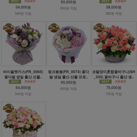
50,000원
54,000원
58,000원
500원 적립
540원 적립
580원 적립
바이올렛키스(FR_0065)
핑크봉봉(FR_0074) 꽃다
코랄장미혼합꽃바구니(SH
꽃다발 생일 출산 선물..
발 생일 출산 선물 프로..
_335) 꽃바구니 출산 생..
65,000원
54,000원
75,000원
650원 적립
540원 적립
750원 적립