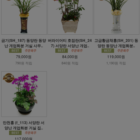
금기(SH_187) 동양란 동양
버라이어티 호접란(SH_24
고급황금채홍(SH_201) 동
난 개업화분 거실 사무..
7) 서양란 서양난 개업..
양란 동양난 개업화분..
79,000원
84,000원
119,000원
790원 적립
840원 적립
1,190원 적립
만천홍 (f_113) 서양란 서
양난 개업화분 거실 집..
117,000원