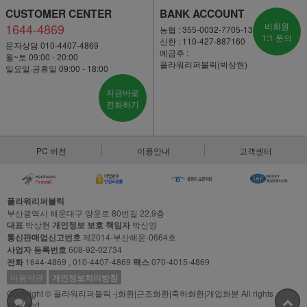
CUSTOMER CENTER
BANK ACCOUNT
1644-4869
비회원
농협 : 355-0032-7705-13
1:1 문의
신한 : 110-427-887160
문자상담 010-4407-4869
예금주 :
월~토 09:00 - 20:00
플라워리퍼블릭(박상현)
일요일·공휴일 09:00 - 18:00
지금바로
전화하기
PC 버전
이용안내
고객센터
플라워리퍼블릭
부산광역시 해운대구 양운로 80번길 22,9층
대표
박상현
개인정보 보호 책임자
박신영
통신판매업신고번호
제2014-부산해운-0664호
사업자 등록번호
608-92-02734
전화
1644-4869 , 010-4407-4869
팩스
070-4015-4869
이용약관
개인정보처리방침
Copyright © 플라워리퍼블릭 -|화환|근조화환|축하화환|개업화분 All rights
reserved.