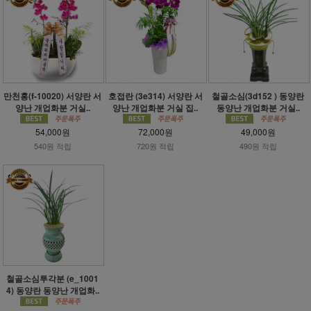
만천홍(f-10020) 서양란 서
호접란 (3e314) 서양란 서
철골소심(3d152 ) 동양란
양난 개업화분 거실..
양난 개업화분 거실 집..
동양난 개업화분 거실..
54,000원
72,000원
49,000원
540원 적립
720원 적립
490원 적립
철골소심투각분 (e_1001
4) 동양란 동양난 개업화..