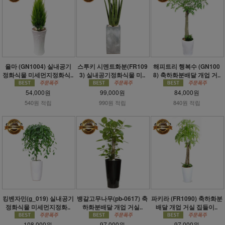
율마 (GN1004) 실내공기
스투키 시멘트화분(FR109
해피트리 행복수 (GN100
정화식물 미세먼지정화식..
3) 실내공기정화식물 미..
8) 축하화분배달 개업 거..
54,000원
99,000원
84,000원
540원 적립
990원 적립
840원 적립
킹벤자민(g_019) 실내공기
뱅갈고무나무(pb-0617) 축
파키라 (FR1090) 축하화분
정화식물 미세먼지정화..
하화분배달 개업 거실..
배달 개업 거실 집들이..
108,000원
97,000원
97,000원