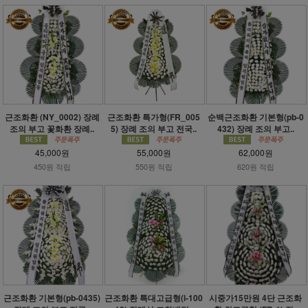
근조화환 (NY_0002) 장례
근조화환 특가형(FR_005
순백근조화환 기본형(pb-0
조의 부고 꽃화환 장례..
5) 장례 조의 부고 전국..
432) 장례 조의 부고..
45,000원
55,000원
62,000원
450원 적립
550원 적립
620원 적립
근조화환 기본형(pb-0435)
근조화환 특대고급형(i-100
시중가15만원 4단 근조화