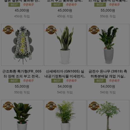
45,000원
45,000원
55,000원
450원 적립
450원 적립
550원 적립
근조화환 특가형(FR_005
산세베리아 (GN1005) 실
금전수 돈나무 (3f619) 축
5) 장례 조의 부고 전국..
내공기정화식물 미세먼지..
하화분배달 개업 거실..
55,000원
54,000원
54,000원
550원 적립
540원 적립
540원 적립