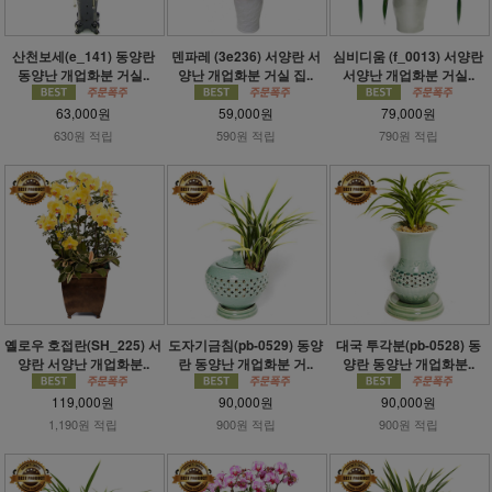
산천보세(e_141) 동양란
덴파레 (3e236) 서양란 서
심비디움 (f_0013) 서양란
동양난 개업화분 거실..
양난 개업화분 거실 집..
서양난 개업화분 거실..
63,000원
59,000원
79,000원
630원 적립
590원 적립
790원 적립
옐로우 호접란(SH_225) 서
도자기금침(pb-0529) 동양
대국 투각분(pb-0528) 동
양란 서양난 개업화분..
란 동양난 개업화분 거..
양란 동양난 개업화분..
119,000원
90,000원
90,000원
1,190원 적립
900원 적립
900원 적립