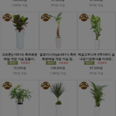
1,080원 적립
970원 적립
970원 적립
크로톤(j-10014) 축하화분
알로카시아(pb-0611) 축하
떡갈고무나무 (FR1091) 실
배달 개업 거실 집들이..
화분배달 개업 거실 집..
내공기정화식물 미세먼..
72,000원
108,000원
97,000원
720원 적립
1,080원 적립
970원 적립