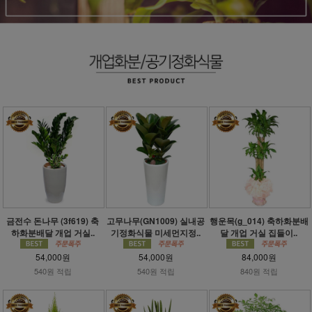
금전수 돈나무 (3f619) 축
고무나무(GN1009) 실내공
행운목(g_014) 축하화분배
하화분배달 개업 거실..
기정화식물 미세먼지정..
달 개업 거실 집들이..
54,000원
54,000원
84,000원
540원 적립
540원 적립
840원 적립