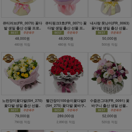
큐티러브(FR_0070) 꽃다
큐티핑크3호(FR_0071) 꽃
내사랑 못난이(FR_0063)
발 생일 출산 선물 프로..
다발 생일 출산 선물 프..
꽃다발 생일 출산 선물..
48,000원
48,000원
50,000원
480원 적립
480원 적립
500원 적립
노란장미꽃다발(SH_270)
빨간장미100송이꽃다발2
수줍은그대(FR_0091) 꽃
꽃다발 생일 출산 선물..
(SH_275) 꽃다발 꽃바구..
바구니 출산 생일 선물..
79,000원
289,000원
52,000원
790원 적립
2,890원 적립
520원 적립