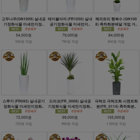
고무나무(GN1009) 실내공
테이블야자 (FR1050) 실내
해피트리 행복수 (GN100
기정화식물 미세먼지정..
공기정화식물 미세먼지..
8) 축하화분배달 개업 거..
54,000원
79,000원
84,000원
540원 적립
790원 적립
840원 적립
스투키 (FR093) 실내공기
드라코(FR_0006) 실내공
극락조 극락조화 시멘트화
정화식물 미세먼지정화..
기정화식물 미세먼지정화..
분(FR_0114) 축하화분..
72,000원
99,000원
155,000원
720원 적립
990원 적립
1,550원 적립