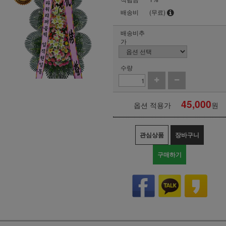
배송비
(무료)
배송비추
가
수량
45,000
옵션 적용가
원
관심상품
장바구니
구매하기