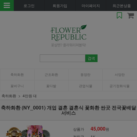
로그인
회원가입
마이페이지
최근본상품
축하화환
근조화환
동양란
서양란
꽃바구니
꽃다발
관엽식물
공기정화식물
축하화환
4만원 대
축하화환 (NY_0001) 개업 결혼 결혼식 꽃화환 싼곳 전국꽃배달
서비스
45,000
상품가
원
적립금
1%