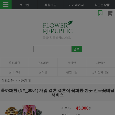
로그인
회원가입
마이페이지
최근본상품
축하화환
근조화환
동양란
서양란
꽃바구니
꽃다발
관엽식물
공기정화식물
축하화환
4만원 대
축하화환 (NY_0001) 개업 결혼 결혼식 꽃화환 싼곳 전국꽃배달
서비스
45,000
상품가
원
적립금
1%