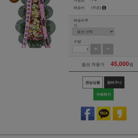
배송비
(무료)
배송비추
가
수량
45,000
옵션 적용가
원
관심상품
장바구니
구매하기