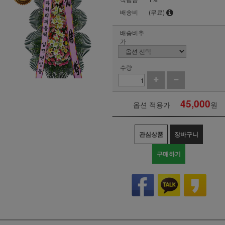
배송비
(무료)
배송비추
가
수량
45,000
옵션 적용가
원
관심상품
장바구니
구매하기