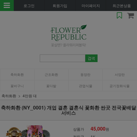
로그인
회원가입
마이페이지
최근본상품
축하화환
근조화환
동양란
서양란
꽃바구니
꽃다발
관엽식물
공기정화식물
축하화환
4만원 대
축하화환 (NY_0001) 개업 결혼 결혼식 꽃화환 싼곳 전국꽃배달
서비스
45,000
상품가
원
적립금
1%