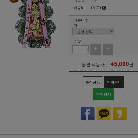
배송비
(무료)
배송비추
가
수량
45,000
옵션 적용가
원
관심상품
장바구니
구매하기