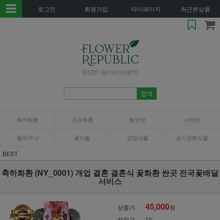
로그인
회원가입
마이페이지
최근본상품
축하화환
근조화환
동양란
서양란
꽃바구니
꽃다발
관엽식물
공기정화식물
BEST
축하화환 (NY_0001) 개업 결혼 결혼식 꽃화환 싼곳 전국꽃배달
서비스
45,000
상품가
원
적립금
1%