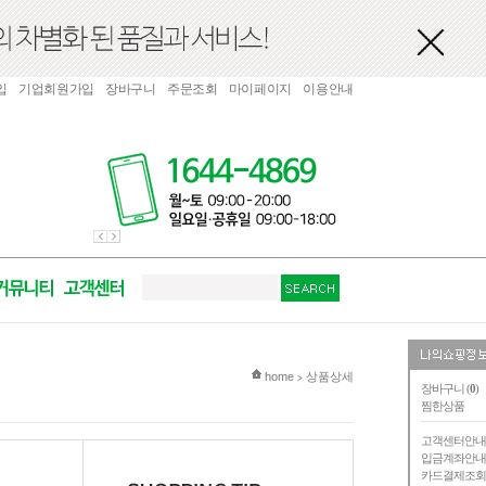
입
기업회원가입
장바구니
주문조회
마이페이지
이용안내
현재 위치
home
상품상세
>
장바구니 (
0
)
찜한상품
고객센터안
입금계좌안
카드결제조