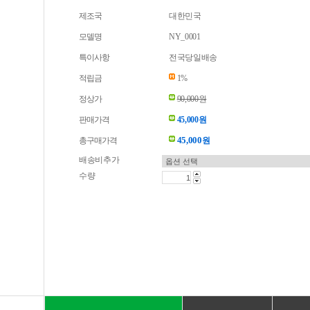
제조국
대한민국
모델명
NY_0001
특이사항
전국당일배송
적립금
1%
정상가
90,000원
판매가격
45,000원
45,000
총구매가격
원
배송비추가
수량