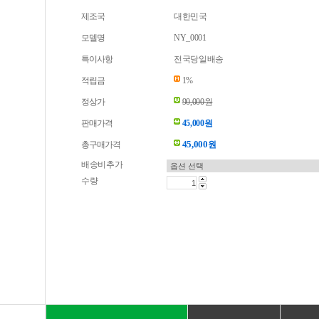
제조국
대한민국
모델명
NY_0001
특이사항
전국당일배송
적립금
1%
정상가
90,000원
판매가격
45,000원
45,000
총구매가격
원
배송비추가
수량