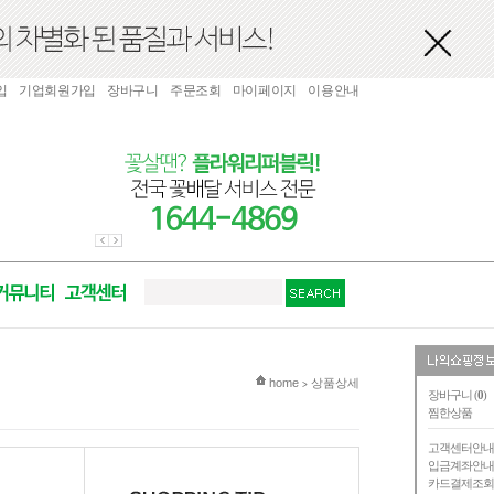
입
기업회원가입
장바구니
주문조회
마이페이지
이용안내
현재 위치
home
상품상세
>
장바구니 (
0
)
찜한상품
고객센터안
입금계좌안
카드결제조