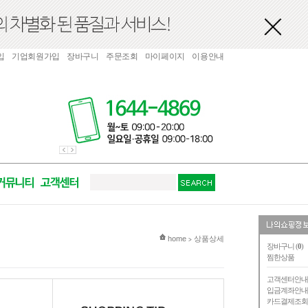
입
기업회원가입
장바구니
주문조회
마이페이지
이용안내
현재 위치
home
상품상세
>
장바구니 (
0
)
찜한상품
고객센터안
입금계좌안
카드결제조