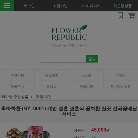
로그인
회원가입
마이페이지
최근본상품
축하화환
근조화환
동양란
서양란
꽃바구니
꽃다발
관엽식물
공기정화식물
테마별 추천상품
-개업/이전
축하화환 (NY_0001) 개업 결혼 결혼식 꽃화환 싼곳 전국꽃배달
서비스
45,000
상품가
원
적립금
1%