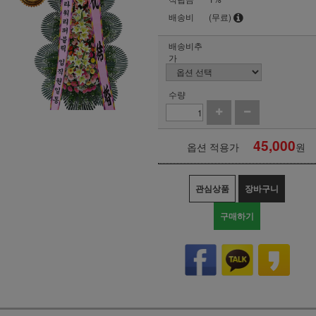
배송비
(무료)
배송비추
가
수량
45,000
옵션 적용가
원
관심상품
장바구니
구매하기