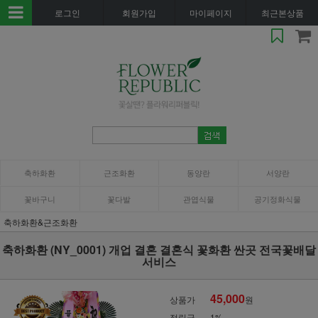
로그인
회원가입
마이페이지
최근본상품
축하화환
근조화환
동양란
서양란
꽃바구니
꽃다발
관엽식물
공기정화식물
축하화환&근조화환
축하화환 (NY_0001) 개업 결혼 결혼식 꽃화환 싼곳 전국꽃배달
서비스
45,000
상품가
원
적립금
1%