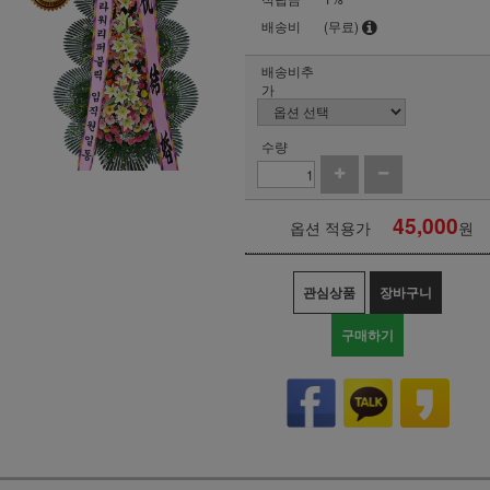
배송비
(무료)
배송비추
가
수량
45,000
옵션 적용가
원
관심상품
장바구니
구매하기