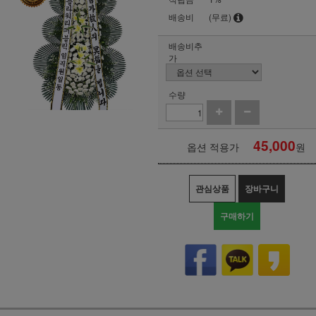
배송비
(무료)
배송비추
가
수량
45,000
옵션 적용가
원
관심상품
장바구니
구매하기