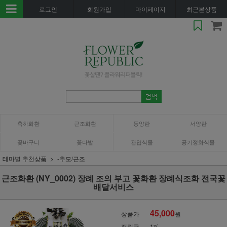
로그인
회원가입
마이페이지
최근본상품
축하화환
근조화환
동양란
서양란
꽃바구니
꽃다발
관엽식물
공기정화식물
테마별 추천상품
-추모/근조
근조화환 (NY_0002) 장례 조의 부고 꽃화환 장례식조화 전국꽃
배달서비스
45,000
상품가
원
적립금
1%