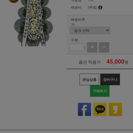
배송비
(무료)
배송비추
가
수량
45,000
옵션 적용가
원
관심상품
장바구니
구매하기