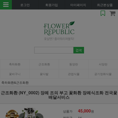
로그인
회원가입
마이페이지
최근본상품
축하화환
근조화환
동양란
서양란
꽃바구니
꽃다발
관엽식물
공기정화식물
축하화환&근조화환
근조화환 (NY_0002) 장례 조의 부고 꽃화환 장례식조화 전국꽃
배달서비스
45,000
상품가
원
적립금
1%