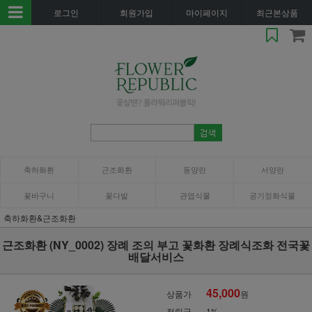
로그인
회원가입
마이페이지
최근본상품
축하화환
근조화환
동양란
서양란
꽃바구니
꽃다발
관엽식물
공기정화식물
축하화환&근조화환
근조화환 (NY_0002) 장례 조의 부고 꽃화환 장례식조화 전국꽃
배달서비스
45,000
상품가
원
적립금
1%