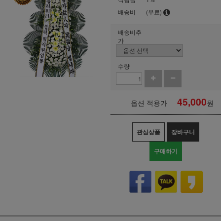
배송비
(무료)
배송비추
가
수량
45,000
옵션 적용가
원
관심상품
장바구니
구매하기